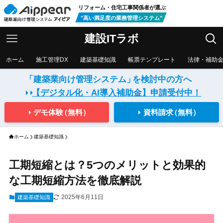
リフォーム・住宅工事関係者が選ぶ
"高い満足度の業務管理システム"
建設ITラボ
ホーム
施工管理DX
建築基礎知識
帳票テンプレート
法律・補助
「建築業向け管理システム」
を検討中の方へ
【デジタル化・AI導入補助金】
申請受付中！
デモ体験
（無料）
資料請求
（無料）
ホーム
建築基礎知識
工期短縮とは？5つのメリットと効果的
な工期短縮方法を徹底解説
2025年6月11日
建築基礎知識