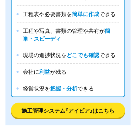
工程表や必要書類を
簡単に作成
できる
工程や写真、書類の管理や共有が
簡
単・スピーディ
現場の進捗状況を
どこでも確認
できる
会社に
利益
が残る
経営状況を
把握・分析
できる
施工管理システム
『アイピア』
はこちら