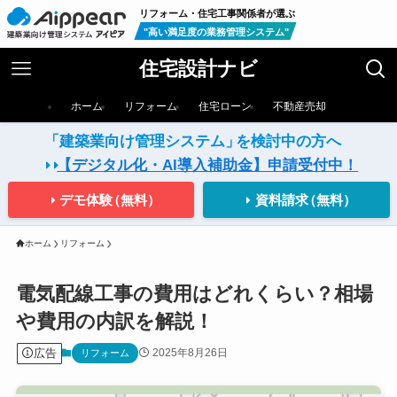
リフォーム・住宅工事関係者が選ぶ
"高い満足度の業務管理システム"
住宅設計ナビ
ホーム
リフォーム
住宅ローン
不動産売却
「建築業向け管理システム」
を検討中の方へ
【デジタル化・AI導入補助金】
申請受付中！
デモ体験
（無料）
資料請求
（無料）
ホーム
リフォーム
電気配線工事の費用はどれくらい？相場
や費用の内訳を解説！
広告
2025年8月26日
リフォーム