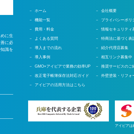
ホーム
会社概要
機能一覧
プライバシーポリ
費用・料金
情報セキュリティ
ために生
よくある質問
特商法に基づく表
改善に必
導入までの流れ
紹介代理店募集
や知識を
導入事例
相互リンク募集中
GMO×アイピアで業務の効率UP
推奨サービスのご
改正電子帳簿保存法対応ガイド
外壁塗装・リフォ
アイピアの活用方法はこちら
アイピアは