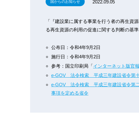
2022.09.05
国からのお知らせ
「『建設業に属する事業を行う者の再生資源
る再生資源の利用の促進に関する判断の基準
公布日：令和4年9月2日
施行日：令和4年9月2日
参考：国立印刷局「
インターネット版官報 
e-GOV 法令検索 平成三年建設省令
e-GOV 法令検索 平成三年建設省令
事項を定める省令