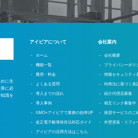
アイピアについて
会社案内
ホーム
会社概要
機能一覧
プライバシーポリ
費用・料金
情報セキュリティ
ために生
よくある質問
特商法に基づく表
改善に必
導入までの流れ
紹介代理店募集
や知識を
導入事例
相互リンク募集中
GMO×アイピアで業務の効率UP
推奨サービスのご
改正電子帳簿保存法対応ガイド
外壁塗装・リフォ
アイピアの活用方法はこちら