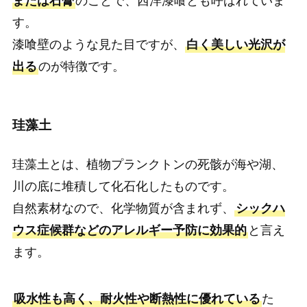
または石膏
のことで、西洋漆喰とも呼ばれていま
す。
漆喰壁のような見た目ですが、
白く美しい光沢が
出る
のが特徴です。
珪藻土
珪藻土とは、植物プランクトンの死骸が海や湖、
川の底に堆積して化石化したものです。
自然素材なので、化学物質が含まれず、
シックハ
ウス症候群などのアレルギー予防に効果的
と言え
ます。
吸水性も高く、耐火性や断熱性に優れている
た