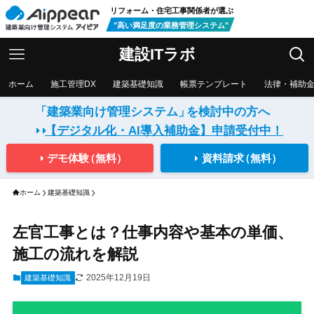
リフォーム・住宅工事関係者が選ぶ
"高い満足度の業務管理システム"
建設ITラボ
ホーム
施工管理DX
建築基礎知識
帳票テンプレート
法律・補助
「建築業向け管理システム」
を検討中の方へ
【デジタル化・AI導入補助金】
申請受付中！
デモ体験
（無料）
資料請求
（無料）
ホーム
建築基礎知識
左官工事とは？仕事内容や基本の単価、
施工の流れを解説
2025年12月19日
建築基礎知識