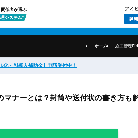
事関係者が選ぶ
理システム"
ホーム
施工管理DX
ル化・AI導入補助金】
申請受付中！
のマナーとは？封筒や送付状の書き方も