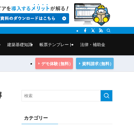
建築基礎知識
帳票テンプレート
法律・補助金
デモ体験
（無料）
資料請求
（無料）
解
カテゴリー