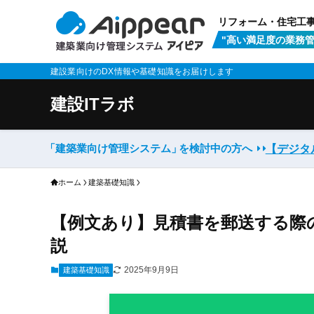
リフォーム・住宅工
"高い満足度の業務管
建設業向けのDX情報や基礎知識をお届けします
建設ITラボ
「建築業向け管理システム」
を検討中の方へ
【デジタ
ホーム
建築基礎知識
【例文あり】見積書を郵送する際
説
2025年9月9日
建築基礎知識