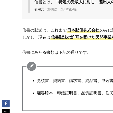
信書とは、「
特定の受取人に対し、差出人
引用元：
郵便法 第1章第4条
信書の郵送は、これまで
日本郵便株式会社
のみに
しかし、現在は
信書郵法の許可を受けた民間事業
信書にあたる書類は下記の通りです。
見積書、契約書、請求書、納品書、申込
顧客謄本、印鑑証明書、品質証明書、住