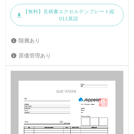
【無料】見積書エクセルテンプレート縦
011英語
階層あり
原価管理あり