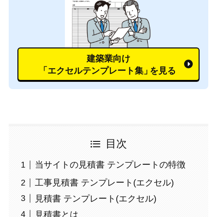
建築業向け
「エクセルテンプレート集」
を見る
目次
当サイトの見積書 テンプレートの特徴
工事見積書 テンプレート(エクセル)
見積書 テンプレート(エクセル)
見積書とは