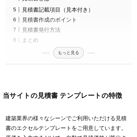
見積書記載項目（見本付き）
見積書作成のポイント
見積書発行方法
まとめ
もっと見る
当サイトの見積書 テンプレートの特徴
建築業界の様々なシーンでご利用いただける見積
書のエクセルテンプレートをご用意しています。