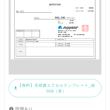
【無料】見積書エクセルテンプレート_縦
008（青）
階層あり