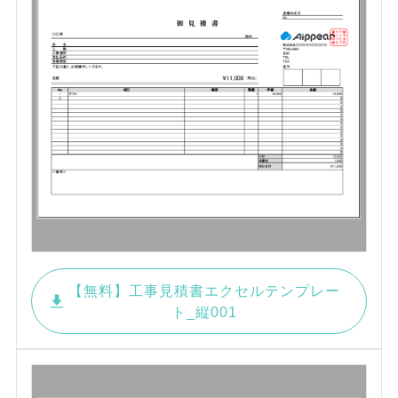
【無料】工事見積書エクセルテンプレー
ト_縦001