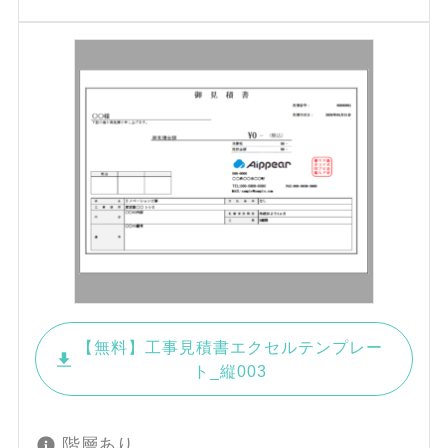
【無料】工事見積書エクセルテンプレー
ト_縦003
階層あり