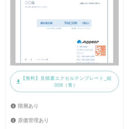
【無料】見積書エクセルテンプレート_縦
008（青）
階層あり
原価管理あり