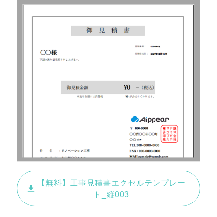
【無料】工事見積書エクセルテンプレー
ト_縦003