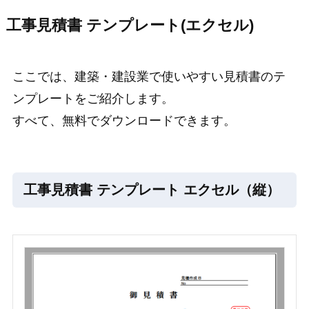
工事見積書 テンプレート(エクセル)
ここでは、建築・建設業で使いやすい見積書のテ
ンプレートをご紹介します。
すべて、無料でダウンロードできます。
工事見積書 テンプレート エクセル（縦）