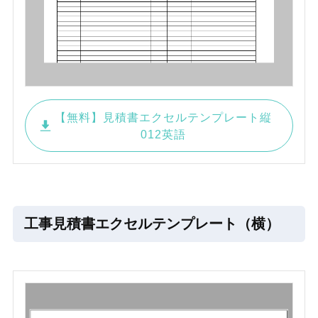
【無料】見積書エクセルテンプレート縦
012英語
工事見積書エクセルテンプレート（横）