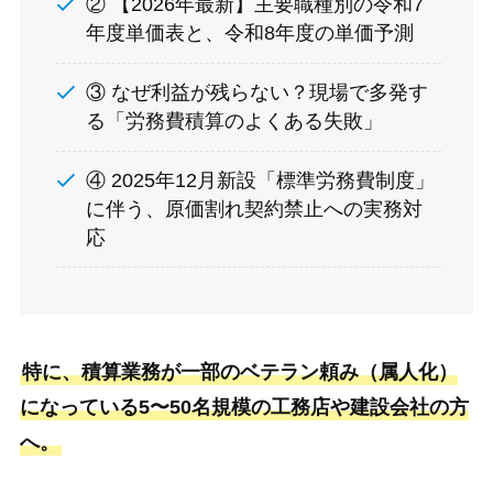
② 【2026年最新】主要職種別の令和7
年度単価表と、令和8年度の単価予測
③ なぜ利益が残らない？現場で多発す
る「労務費積算のよくある失敗」
④ 2025年12月新設「標準労務費制度」
に伴う、原価割れ契約禁止への実務対
応
特に、積算業務が一部のベテラン頼み（属人化）
になっている5〜50名規模の工務店や建設会社の方
へ。