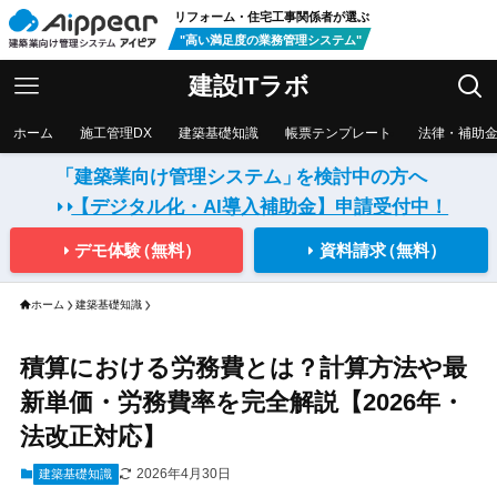
リフォーム・住宅工事関係者が選ぶ
"高い満足度の業務管理システム"
建設ITラボ
ホーム
施工管理DX
建築基礎知識
帳票テンプレート
法律・補助
「建築業向け管理システム」
を検討中の方へ
【デジタル化・AI導入補助金】
申請受付中！
デモ体験
（無料）
資料請求
（無料）
ホーム
建築基礎知識
積算における労務費とは？計算方法や最
新単価・労務費率を完全解説【2026年・
法改正対応】
2026年4月30日
建築基礎知識