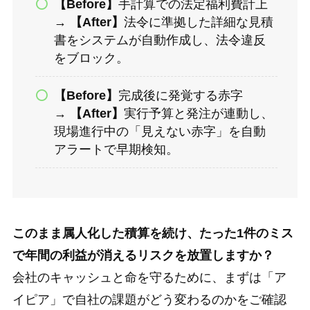
【Before】
手計算での法定福利費計上
→
【After】
法令に準拠した詳細な見積
書をシステムが自動作成し、法令違反
をブロック。
【Before】
完成後に発覚する赤字
→
【After】
実行予算と発注が連動し、
現場進行中の「見えない赤字」を自動
アラートで早期検知。
このまま属人化した積算を続け、たった1件のミス
で年間の利益が消えるリスクを放置しますか？
会社のキャッシュと命を守るために、まずは「ア
イピア」で自社の課題がどう変わるのかをご確認