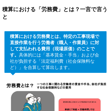
積算における「労務費」とは？一言で言う
と
積算における労務費とは、特定の工事現場で
直接作業を行う労働者（職人・作業員）に対
して支払われる費用（現場原価）のことで
す。
具体的には「基本賃金・手当」および会
社が負担する「法定福利費（社会保険料な
ど）」を合算して算出します。