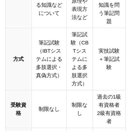
原理や
る知識など
知識を問
表現方
について
う筆記問
法など
題
筆記試
筆記試験
験（CB
（IBTシス
Tシス
実技試験
方式
テムによる
テムに
＋筆記試
多肢選択・
よる多
験
真偽方式）
肢選択
方式）
過去の1級
受験資
制限な
有資格者
制限なし
格
し
2級有資格
者