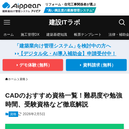
リフォーム・住宅工事関係者が選ぶ
"高い満足度の業務管理システム"
建設ITラボ
ホーム
施工管理DX
建築基礎知識
帳票テンプレート
法律・補助
「建築業向け管理システム」
を検討中の方へ
【デジタル化・AI導入補助金】
申請受付中！
デモ体験
（無料）
資料請求
（無料）
ホーム
資格
CADのおすすめ資格一覧！難易度や勉強
時間、受験資格など徹底解説
2026年2月5日
資格