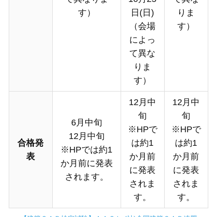
す）
日(日)
りま
（会場
す）
によっ
て異な
りま
す）
12月中
12月中
旬
旬
6月中旬
※HPで
※HPで
12月中旬
合格発
は約1
は約1
※HPでは約1
表
か月前
か月前
か月前に発表
に発表
に発表
されます。
されま
されま
す。
す。