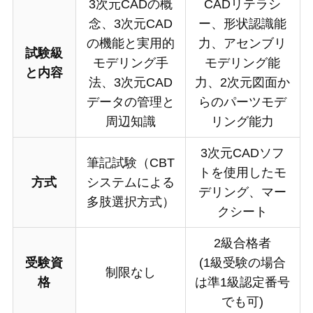
3次元CADの概
CADリテラシ
念、3次元CAD
ー、形状認識能
の機能と実用的
力、アセンブリ
試験級
モデリング手
モデリング能
と内容
法、3次元CAD
力、2次元図面か
データの管理と
らのパーツモデ
周辺知識
リング能力
3次元CADソフ
筆記試験（CBT
トを使用したモ
方式
システムによる
デリング、マー
多肢選択方式）
クシート
2級合格者
受験資
(1級受験の場合
制限なし
格
は準1級認定番号
でも可)