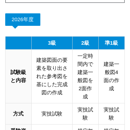
2026年度
3級
2級
準1級
一定時
建築図面の要
間内で
建築一
素を取り出さ
試験級
建築一
般図4
れた参考図を
と内容
般図を
面の作
基にした完成
2面作
成
図の作成
成
実技試
実技試
方式
実技試験
験
験