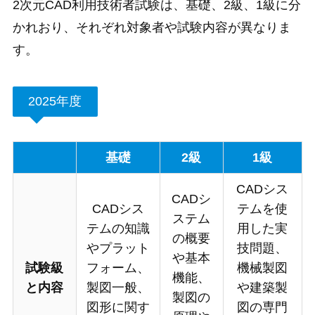
2次元CAD利用技術者試験は、基礎、2級、1級に分
かれおり、それぞれ対象者や試験内容が異なりま
す。
2025年度
基礎
2級
1級
CADシス
CADシ
CADシス
テムを使
ステム
テムの知識
用した実
の概要
やプラット
技問題、
や基本
試験級
フォーム、
機械製図
機能、
と内容
製図一般、
や建築製
製図の
図形に関す
図の専門