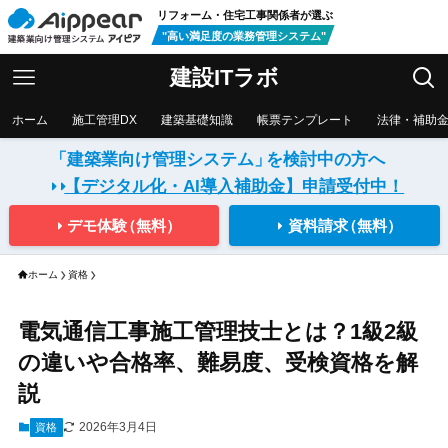
リフォーム・住宅工事関係者が選ぶ
"高い満足度の業務管理システム"
建設ITラボ
ホーム
施工管理DX
建築基礎知識
帳票テンプレート
法律・補助
「建築業向け管理システム」
を検討中の方へ
【デジタル化・AI導入補助金】
申請受付中！
デモ体験
（無料）
資料請求
（無料）
ホーム
資格
電気通信工事施工管理技士とは？1級2級
の違いや合格率、難易度、受検資格を解
説
2026年3月4日
資格