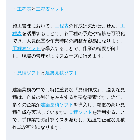
・
工程表
と
工程表ソフト
施工管理において、
工程表
の作成は欠かせません。
工
程表
を活用することで、各工程の予定や進捗を可視化
でき、人員配置や作業時間の調整が容易になります。
工程表ソフト
を導入することで、作業の精度が向上
し、現場の管理がよりスムーズに行えます。
・
見積ソフト
と
建築見積ソフト
建築業務の中でも特に重要な「見積作成」。適切な見
積は、企業の利益を左右する重要な要素です。近年、
多くの企業が
建築見積ソフト
を導入し、精度の高い見
積作成を実現しています。
見積ソフト
を活用すること
で、手作業での計算ミスを減らし、迅速で正確な見積
作成が可能になります。