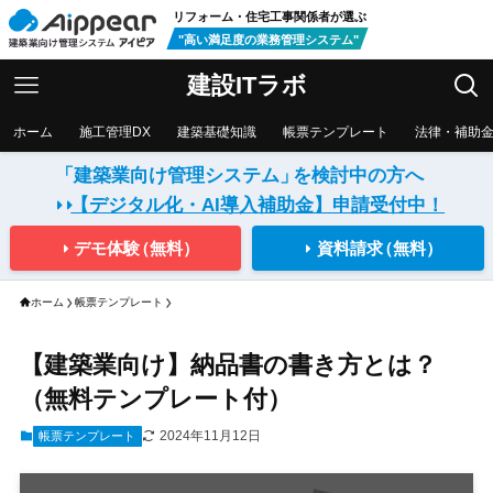
リフォーム・住宅工事関係者が選ぶ
"高い満足度の業務管理システム"
建設ITラボ
ホーム
施工管理DX
建築基礎知識
帳票テンプレート
法律・補助
「建築業向け管理システム」
を検討中の方へ
【デジタル化・AI導入補助金】
申請受付中！
デモ体験
（無料）
資料請求
（無料）
ホーム
帳票テンプレート
【建築業向け】納品書の書き方とは？
（無料テンプレート付）
2024年11月12日
帳票テンプレート