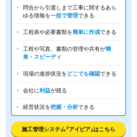
問合から引渡しまで工事に関するあら
ゆる情報を
一括で管理
できる
工程表や必要書類を
簡単に作成
できる
工程や写真、書類の管理や共有が
簡
単・スピーディ
現場の進捗状況を
どこでも確認
できる
会社に
利益
が残る
経営状況を
把握・分析
できる
施工管理システム
『アイピア』
はこちら