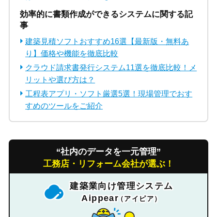
効率的に書類作成ができるシステムに関する記
事
建築見積ソフトおすすめ16選【最新版・無料あ
り】価格や機能を徹底比較
クラウド請求書発行システム11選を徹底比較！メ
リットや選び方は？
工程表アプリ・ソフト厳選5選！現場管理でおす
すめのツールをご紹介
“社内のデータを一元管理”
工務店・リフォーム会社が選ぶ！
建築業向け管理システム
Aippear
（アイピア）