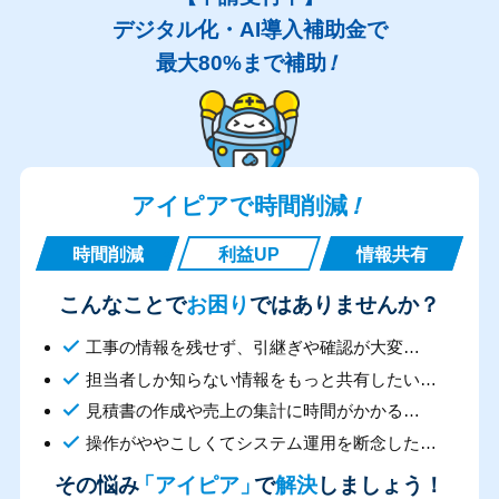
デジタル化・AI導入補助金で
最大80%まで補助
！
アイピアで時間削減
！
時間削減
利益UP
情報共有
こんなことで
お困り
ではありませんか？
工事の情報を残せず、引継ぎや確認が大変…
担当者しか知らない情報をもっと共有したい…
見積書の作成や売上の集計に時間がかかる…
操作がややこしくてシステム運用を断念した…
その悩み
「アイピア」
で
解決
しましょう！