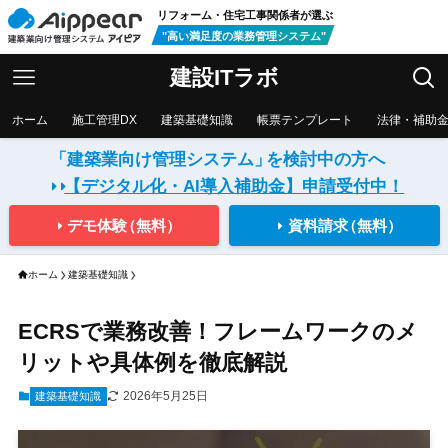
リフォーム・住宅工事関係者が選ぶ
"高い満足度の業務管理システム"
建設ITラボ
ホーム
施工管理DX
建築基礎知識
帳票テンプレート
法律・補助
「建築業向け管理システム」
を検討中の方へ
【デジタル化・AI導入補助金】
申請受付中！
デモ体験
（無料）
資料請求
（無料）
ホーム
建築基礎知識
ECRSで業務改善！フレームワークのメ
リットや具体例を徹底解説
2026年5月25日
建築基礎知識