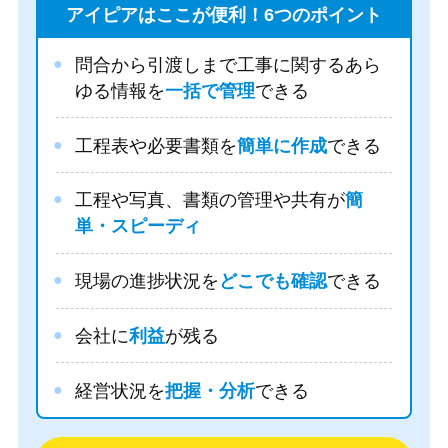
アイピアはここが便利！6つのポイント
問合から引渡しまで工事に関するあら
ゆる情報を
一括で管理
できる
工程表や必要書類を
簡単に作成
できる
工程や写真、書類の管理や共有が
簡
単・スピーディ
現場の進捗状況を
どこでも確認
できる
会社に
利益
が残る
経営状況を
把握・分析
できる