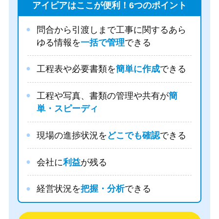
アイピアはここが便利！6つのポイント
問合から引渡しまで工事に関するあら
ゆる情報を
一括で管理
できる
工程表や必要書類を
簡単に作成
できる
工程や写真、書類の管理や共有が
簡
単・スピーディ
現場の進捗状況を
どこでも確認
できる
会社に
利益
が残る
経営状況を
把握・分析
できる