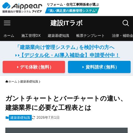
リフォーム・住宅工事関係者が選ぶ
"高い満足度の業務管理システム"
建設ITラボ
ホーム
施工管理DX
建築基礎知識
帳票テンプレート
法律・補助
「建築業向け管理システム」
を検討中の方へ
【デジタル化・AI導入補助金】
申請受付中！
デモ体験
（無料）
資料請求
（無料）
ホーム
建築基礎知識
ガントチャートとバーチャートの違い、
建築業界に必要な工程表とは
2026年7月1日
建築基礎知識