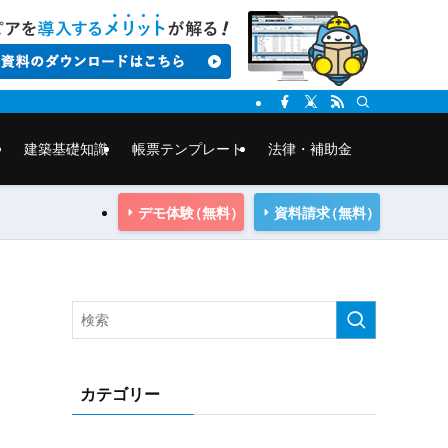
建築基礎知識
帳票テンプレート
法律・補助金
デモ体験
（無料）
資料請求
（無料）
カテゴリー