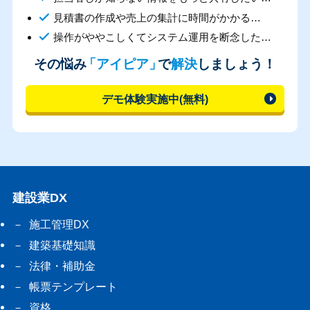
見積書の作成や売上の集計に時間がかかる…
操作がややこしくてシステム運用を断念した…
その悩み
「アイピア」
で
解決
しましょう！
デモ体験実施中(無料)
建設業DX
施工管理DX
建築基礎知識
法律・補助金
帳票テンプレート
資格