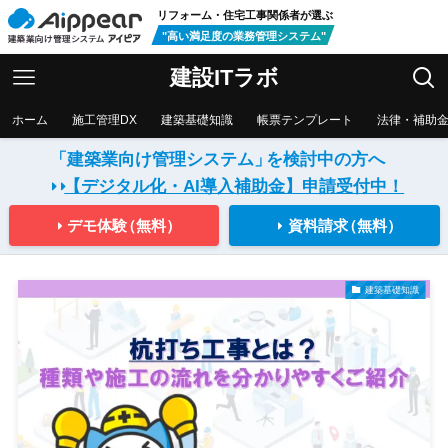
リフォーム・住宅工事関係者が選ぶ
"高い満足度の業務管理システム"
建設ITラボ
ホーム
施工管理DX
建築基礎知識
帳票テンプレート
法律・補助
「建築業向け管理システム」
を検討中の方へ
【デジタル化・AI導入補助金】
申請受付中！
デモ体験
（無料）
資料請求
（無料）
建築基礎知識