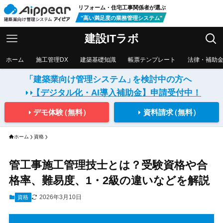
リフォーム・住宅工事関係者が選ぶ
"高い満足度の業務管理システム"
建設ITラボ
ホーム
施工管理DX
建築基礎知識
帳票テンプレート
法律・補助
「建築業向け管理システム」
を検討中の方へ
【デジタル化・AI導入補助金】
申請受付中！
デモ体験
（無料）
資料請求
（無料）
ホーム
資格
管工事施工管理技士とは？受験資格や合
格率、難易度、1・2級の違いなどを解説
2026年3月10日
資格