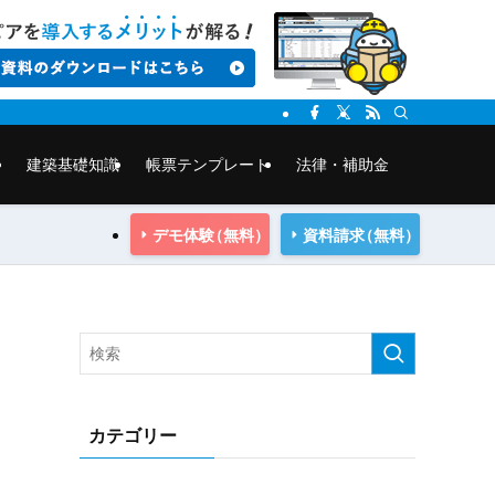
建築基礎知識
帳票テンプレート
法律・補助金
デモ体験
（無料）
資料請求
（無料）
カテゴリー