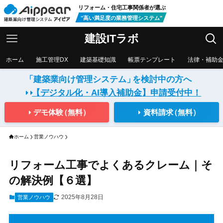
リフォーム・住宅工事関係者が選ぶ
"高い満足度の業務管理システム"
建設ITラボ
ホーム
施工管理DX
建築基礎知識
帳票テンプレート
法律・補助
「建築業向け管理システム」
を検討中の方へ
【デジタル化・AI導入補助金】
申請受付中！
デモ体験
（無料）
資料請求
（無料）
ホーム
営業ノウハウ
リフォーム工事でよくあるクレーム｜そ
の解決例【６選】
2025年8月28日
営業ノウハウ