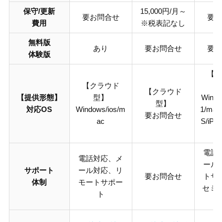
保守/更新
15,000円/月～
要お問合せ
要お
費用
※税表記なし
無料版
あり
要お問合せ
要お
体験版
【ク
【クラウド
【クラウド
【提供形態】
型】
Wind
型】
対応OS
Windows/ios/m
1/mac
要お問合せ
ac
S/iPa
電話
電話対応、メ
ール
サポート
ール対応、リ
要お問合せ
トサ
体制
モートサポー
セミ
ト
会