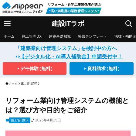
リフォーム・住宅工事関係者が選ぶ
"高い満足度の業務管理システム"
建設ITラボ
ホーム
施工管理DX
建築基礎知識
帳票テンプレート
法律・補助
「建築業向け管理システム」
を検討中の方へ
【デジタル化・AI導入補助金】
申請受付中！
デモ体験
（無料）
資料請求
（無料）
ホーム
施工管理DX
リフォーム業向け管理システムの機能と
は？選び方や目的をご紹介
2026年4月15日
施工管理DX