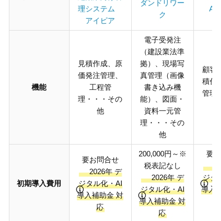
ダンドリワー
理システム
AN
ク
アイピア
電子受発注
（建設業法準
見積作成、原
拠）、現場写
顧客
価発注管理、
真管理（画像
積作
機能
工程管
書き込み機
管理
理・・・その
能）、図面・
他
資料一元管
理・・・その
他
200,000円～※
要お
要お問合せ
税表記なし
20
2026年 デ
2026年 デ
ジタ
初期導入費用
ジタル化・AI
ジタル化・AI
導入
導入補助金 対
導入補助金 対
応
応