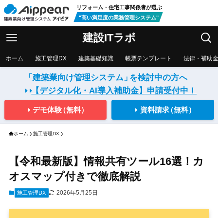
リフォーム・住宅工事関係者が選ぶ
"高い満足度の業務管理システム"
建設ITラボ
ホーム
施工管理DX
建築基礎知識
帳票テンプレート
法律・補助
「建築業向け管理システム」
を検討中の方へ
【デジタル化・AI導入補助金】
申請受付中！
デモ体験
（無料）
資料請求
（無料）
ホーム
施工管理DX
【令和最新版】情報共有ツール16選！カ
オスマップ付きで徹底解説
2026年5月25日
施工管理DX