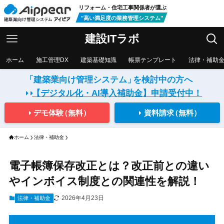
リフォーム・住宅工事関係者が選ぶ
"高い満足度の業務管理システム"
建設ITラボ
ホーム
施工管理DX
建築基礎知識
帳票テンプレート
法律・補助
「建築業向け管理システム」
を検討中の方へ
【デジタル化・AI導入補助金】
申請受付中！
デモ体験
（無料）
資料請求
（無料）
ホーム
法律・補助金
電子帳簿保存改正とは？改正前との違い
やインボイス制度との関連性を解説！
2026年4月23日
法律・補助金