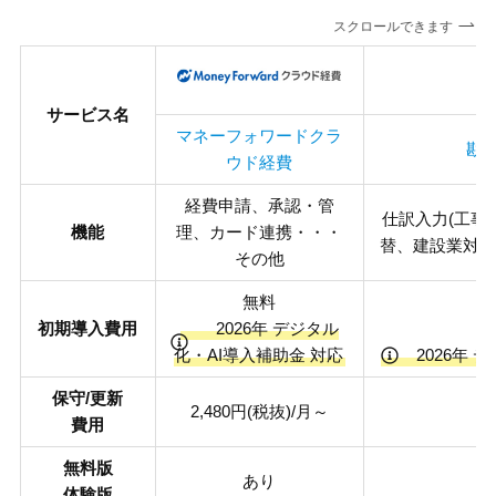
スクロールできます
サービス名
マネーフォワードクラ
勘定
ウド経費
経費申請、承認・管
仕訳入力(工事
機能
理、カード連携・・・
替、建設業対応
その他
無料
初期導入費用
2026年 デジタル
化・AI導入補助金 対応
2026年 デ
保守/更新
2,480円(税抜)/月～
費用
無料版
あり
体験版