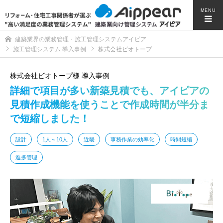
MENU
建築業界の業務管理・施工管理システムアイピア
施工管理システム 導入事例
株式会社ビオトープ
株式会社ビオトープ様 導入事例
詳細で項目が多い新築見積でも、アイピアの
見積作成機能を使うことで作成時間が半分ま
で短縮しました！
設計
1人～10人
近畿
事務作業の効率化
時間短縮
進捗管理