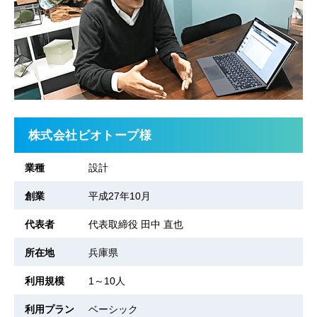
株式会社ビオトープ様
業種
設計
創業
平成27年10月
代表者
代表取締役 田中 直也
所在地
兵庫県
利用規模
1～10人
利用プラン
ベーシック