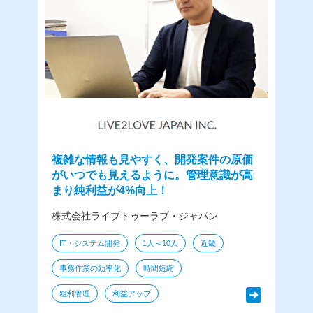
複雑な情報も見やすく、開発案件の原価
株
に
がいつでも見えるように。管理意識が高
まり純利益が4%向上！
株式会社ライブトゥーラブ・ジャパン
IT・システム開発
1人～10人
近畿
事務作業の効率化
時間短縮
粗利管理
利益アップ