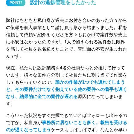
設計の進捗管理をしたかった
POINT
!
弊社はもともと私自身が過去にお付き合いのあった方々から
の依頼を個人事業として請け負う形から始まりました。私を
信頼して依頼や紹介をくださる方々もおかげで案件数や売上
に不安はなかったのですが、1人で抱えられる案件数に限界
を感じて社員を数名迎えたことで、管理面の不安が生まれた
んです。
現在、私たちは設計業務を4名の社員たちと分担して行って
います。様々な案件を分割して社員たちに割り当てて作業を
してもらっているので、
誰かの作業が1つでも遅れてしまう
と、その案件だけでなく抱えている他の案件への着手も遅く
なり、結果的に全ての案件が遅れる
原因になってしまいま
す。
こういった状況をすぐ把握できていればフォローも出来るの
ですが、私自身が
事務所に居ないことも多く、報告を受ける
のが遅くなってしまう
ケースもしばしばです。なんとか早い