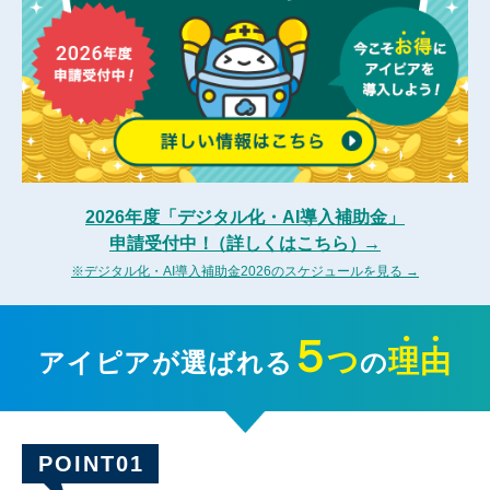
2026年度「デジタル化・AI導入補助金」
申請受付中！
（詳しくはこちら）
→
※デジタル化・AI導入補助金2026のスケジュールを見る →
５
つ
理由
アイピアが選ばれる
の
POINT01