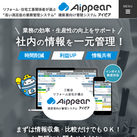
MENU
業務の効率・生産性の向上をサポート
社内
情報
一元管理！
の
を
時間削減
利益UP
情報共有
まずは情報収集
・
比較だけでもＯＫ！