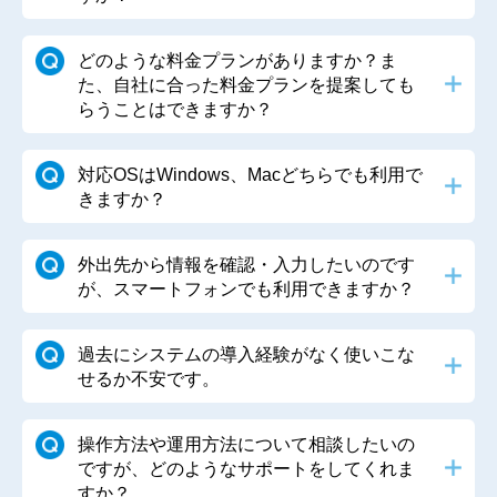
ホーム・入金情報・見積情報・原価発注情報・設備情報・
スケジュール・マスタ・検索などがバージョンアップしま
どのような料金プランがありますか？ま
した
た、自社に合った料金プランを提案しても
らうことはできますか？
2026.05.15
セミナー情報
対応OSはWindows、Macどちらでも利用で
「工程表管理を効率化する建設業向けセミナー」のお知ら
きますか？
せ
外出先から情報を確認・入力したいのです
2026.05.07
バージョンアップ
が、スマートフォンでも利用できますか？
入金情報・原価発注情報・インポート・スケジュール・マ
スタ・帳票・検索などがバージョンアップしました
過去にシステムの導入経験がなく使いこな
せるか不安です。
2026.04.17
メディア
操作方法や運用方法について相談したいの
アイピアが『建設データジャーナル』で紹介されました
ですが、どのようなサポートをしてくれま
すか？