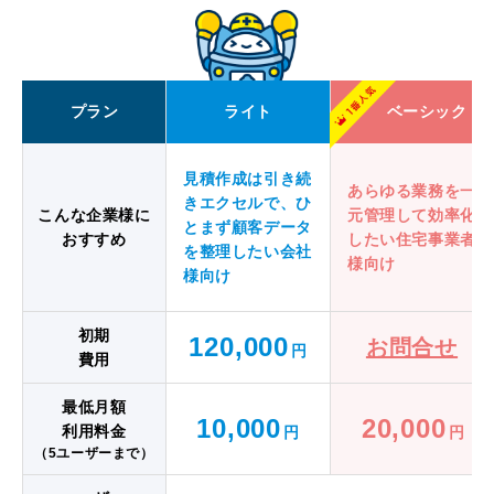
プラン
ライト
ベーシック
見積作成は引き続
あらゆる業務を一
きエクセルで、
ひ
こんな企業様に
元管理して
効率化
とまず顧客データ
おすすめ
したい住宅事業者
を整理したい
会社
様向け
様向け
初期
120,000
お問合せ
円
費用
最低月額
10,000
20,000
利用料金
円
円
（5ユーザーまで）