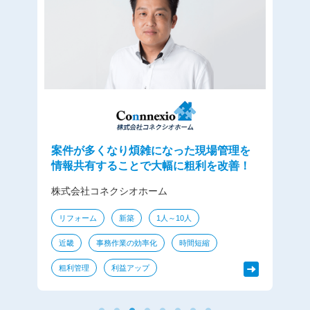
詳細で項目が多い新築見積でも、アイピ
アの見積作成機能を使うことで作成時間
が半分まで短縮しました！
を
T
！
株式会社ビオトープ
設計
1人～10人
近畿
事務作業の効率化
時間短縮
進捗管理