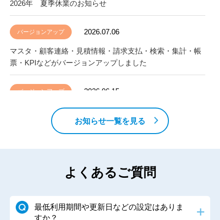
2026年 夏季休業のお知らせ
2026.07.06
バージョンアップ
マスタ・顧客連絡・見積情報・請求支払・検索・集計・帳
票・KPIなどがバージョンアップしました
2026.06.15
バージョンアップ
ホーム・案件情報・見積情報・設備情報・Googleドライ
お知らせ一覧を見る
ブ・スケジュール・帳票などがバージョンアップしました
2026.06.10
セミナー情報
よくあるご質問
「施工管理システム アイピア 導入事例から学ぶ 情報一元
化セミナー」のお知らせ
最低利用期間や更新日などの設定はありま
2026.05.25
バージョンアップ
すか？